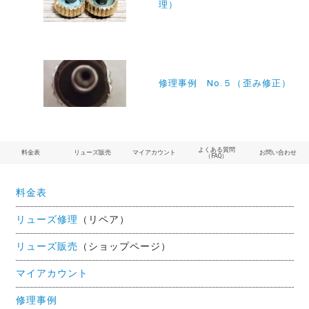
ナ
理）
ビ
ゲ
ー
修理事例 No.５（歪み修正）
シ
ョ
ン
よくある質問
料金表
リューズ販売
マイアカウント
お問い合わせ
（FAQ）
料金表
リューズ修理
（リペア）
リューズ販売
（ショップページ）
マイアカウント
修理事例